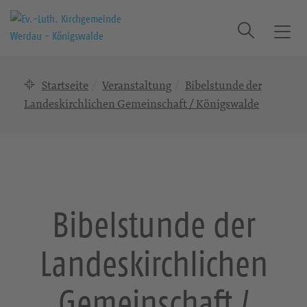
Suche
T
o
g
Startseite
Veranstaltung
Bibelstunde der
g
l
Landeskirchlichen Gemeinschaft / Königswalde
e
n
a
v
i
g
Bibelstunde der
a
t
Landeskirchlichen
i
o
n
Gemeinschaft /