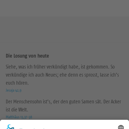
Die Losung von heute
Siehe, was ich früher verkündigt habe, ist gekommen. So
verkündige ich auch Neues; ehe denn es sprosst, lasse ich’s
euch hören.
Jesaja 42,9
Der Menschensohn ist’s, der den guten Samen sät. Der Acker
ist die Welt.
Matthäus 13,37-38
© Evangelische Brüder-Unität – Herrnhuter Brüdergemeine