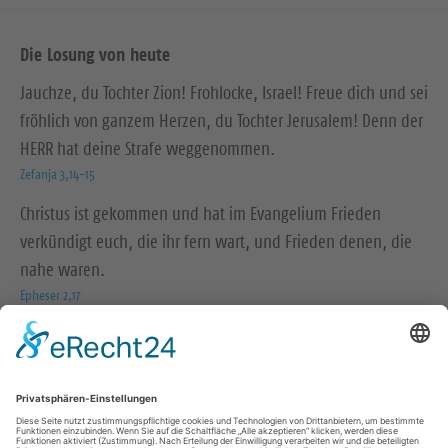
Die Losung von heute
Jauchze, du Tochter Zion! Frohlocke, Israel! Freue dich und sei
fröhlich von ganzem Herzen, du Tochter Jerusalem! Denn der
HERR hat deine Strafe weggenommen.
Zefanja 3,14-15
Christus ist gekommen und hat im Evangelium Frieden
verkündigt euch, die ihr fern wart, und Frieden denen, die
nahe waren.
Epheser 2,17
© Evangelische Brüder-Unität – Herrnhuter Brüdergemeine
Weitere Informationen finden Sie hier
Folge uns auf: