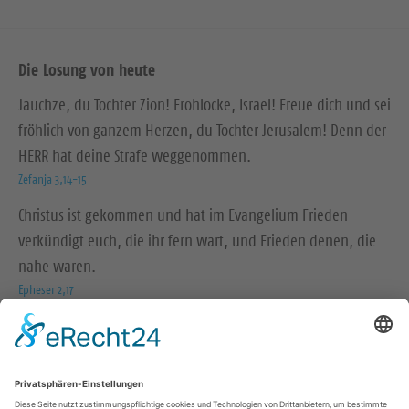
Die Losung von heute
Jauchze, du Tochter Zion! Frohlocke, Israel! Freue dich und sei
fröhlich von ganzem Herzen, du Tochter Jerusalem! Denn der
HERR hat deine Strafe weggenommen.
Zefanja 3,14-15
Christus ist gekommen und hat im Evangelium Frieden
verkündigt euch, die ihr fern wart, und Frieden denen, die
nahe waren.
Epheser 2,17
© Evangelische Brüder-Unität – Herrnhuter Brüdergemeine
Weitere Informationen finden Sie hier
Folge uns auf: