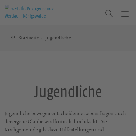
Suche
T
o
g
Startseite
Jugendliche
g
l
e
n
a
v
i
Jugendliche
g
a
t
i
Jugendliche bewegen entscheidende Lebensfragen, auch
o
der eigene Glaube wird kritisch durchdacht. Die
n
Kirchgemeinde gibt dazu Hilfestellungen und