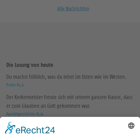
Alle Nachrichten
Die Losung von heute
Du machst fröhlich, was da lebet im Osten wie im Westen.
Psalm 65,9
Der Kerkermeister freute sich mit seinem ganzen Hause, dass
er zum Glauben an Gott gekommen war.
Apostelgeschichte 16,34
© Evangelische Brüder-Unität – Herrnhuter Brüdergemeine
Weitere Informationen finden Sie hier